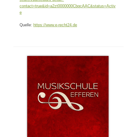
contact=true&id=a2zt0000000CbqcAAC&status=Activ
e
Quelle:
https://www.e-recht24.de